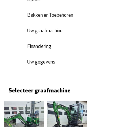
3
4
Bakken en Toebehoren
5
Uw graafmachine
6
Financiering
7
Uw gegevens
Selecteer graafmachine