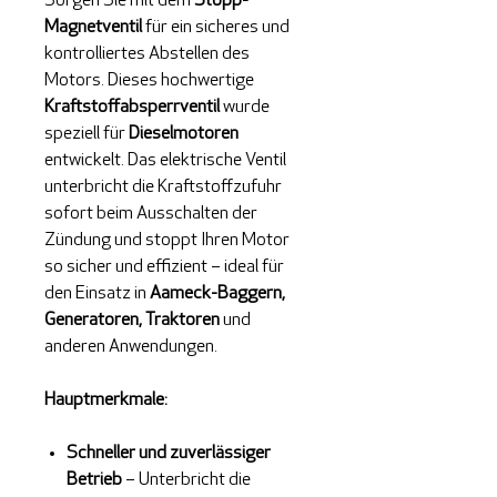
Sorgen Sie mit dem
Stopp-
Magnetventil
für ein sicheres und
kontrolliertes Abstellen des
Motors. Dieses hochwertige
Kraftstoffabsperrventil
wurde
speziell für
Dieselmotoren
entwickelt. Das elektrische Ventil
unterbricht die Kraftstoffzufuhr
sofort beim Ausschalten der
Zündung und stoppt Ihren Motor
so sicher und effizient – ideal für
den Einsatz in
Aameck-Baggern,
Generatoren, Traktoren
und
anderen Anwendungen.
Hauptmerkmale:
Schneller und zuverlässiger
Betrieb
– Unterbricht die